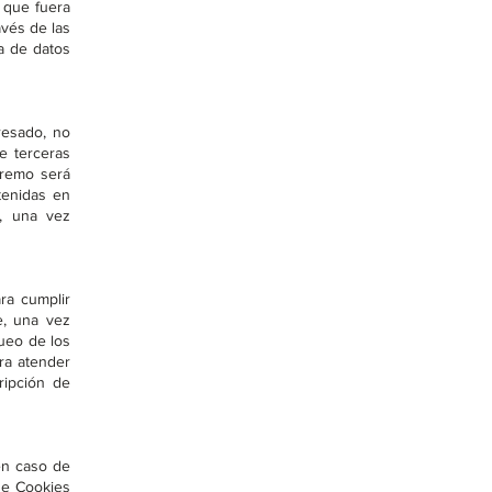
e que fuera
avés de las
a de datos
resado, no
e terceras
tremo será
tenidas en
e, una vez
ra cumplir
e, una vez
queo de los
ra atender
ripción de
en caso de
de Cookies