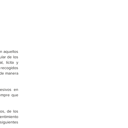
en aquellos
ular de los
, lícita y
n recogidos
e de manera
cesivos en
iempre que
tos, de los
entimiento
siguientes