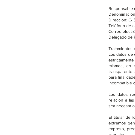
Responsable d
Denominació
Dirección: C/ 
Teléfono de c
Correo electr
Delegado de 
Tratamientos 
Los datos de 
estrictamente 
mismos, en ad
transparente e
para finalidad
incompatible c
Los datos re
relación a la
sea necesario
El titular de
extremos gene
expreso, prec
aspectos.