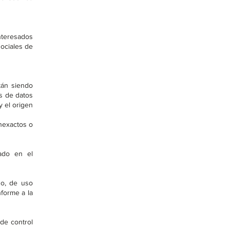
nteresados
sociales de
tán siendo
as de datos
y el origen
inexactos o
ado en el
do, de uso
nforme a la
 de control