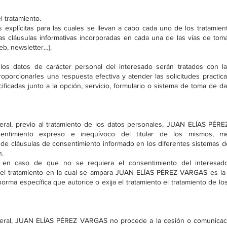
l tratamiento.
es explícitas para las cuales se llevan a cabo cada uno de los tratamie
as cláusulas informativas incorporadas en cada una de las vías de tom
eb, newsletter…).
los datos de carácter personal del interesado serán tratados con la
roporcionarles una respuesta efectiva y atender las solicitudes practic
ificadas junto a la opción, servicio, formulario o sistema de toma de d
eral, previo al tratamiento de los datos personales, JUAN ELÍAS PÉ
entimiento expreso e inequívoco del titular de los mismos, me
 de cláusulas de consentimiento informado en los diferentes sistemas d
n.
 en caso de que no se requiera el consentimiento del interesado
del tratamiento en la cual se ampara JUAN ELÍAS PÉREZ VARGAS es la 
orma específica que autorice o exija el tratamiento el tratamiento de lo
neral, JUAN ELÍAS PÉREZ VARGAS no procede a la cesión o comunicac