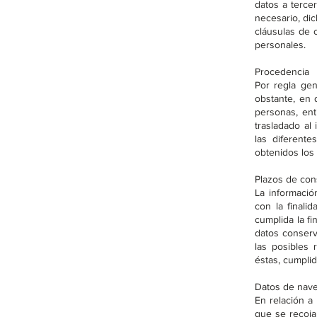
datos a terce
necesario, di
cláusulas de 
personales.
Procedencia
Por regla gen
obstante, en 
personas, ent
trasladado al
las diferent
obtenidos los
Plazos de con
La informació
con la finali
cumplida la fi
datos conserv
las posibles 
éstas, cumplid
Datos de nave
En relación a
que se recoja