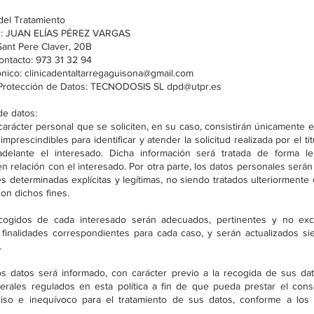
el Tratamiento
n: JUAN ELÍAS PÉREZ VARGAS
Sant Pere Claver, 20B
ontacto: 973 31 32 94
ónico:
clinicadentaltarregaguisona@gmail.com
Protección de Datos: TECNODOSIS SL
dpd@utpr.es
de datos:
carácter personal que se soliciten, en su caso, consistirán únicamente 
imprescindibles para identificar y atender la solicitud realizada por el tit
elante el interesado. Dicha información será tratada de forma leal
n relación con el interesado. Por otra parte, los datos personales será
es determinadas explícitas y legítimas, no siendo tratados ulteriorment
on dichos fines.
cogidos de cada interesado serán adecuados, pertinentes y no ex
s finalidades correspondientes para cada caso, y serán actualizados s
.
 los datos será informado, con carácter previo a la recogida de sus da
rales regulados en esta política a fin de que pueda prestar el cons
iso e inequívoco para el tratamiento de sus datos, conforme a los 