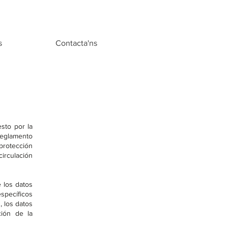
s
Contacta'ns
esto por la
Reglamento
 protección
circulación
e los datos
specíficos
, los datos
ción de la