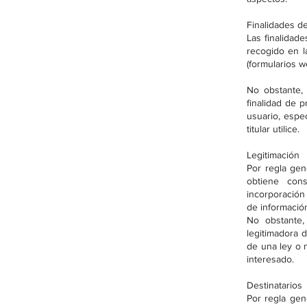
Finalidades de
Las finalidad
recogido en l
(formularios w
No obstante, 
finalidad de p
usuario, espec
titular utilice.
Legitimación
Por regla gen
obtiene cons
incorporación
de informació
No obstante,
legitimadora 
de una ley o n
interesado.
Destinatarios
Por regla ge