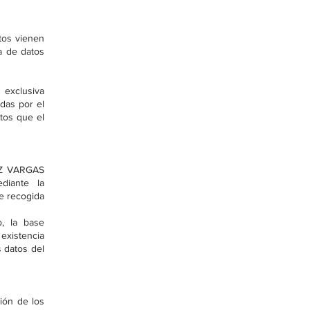
ntos vienen
a de datos
 exclusiva
adas por el
atos que el
REZ VARGAS
diante la
e recogida
, la base
existencia
s datos del
ión de los