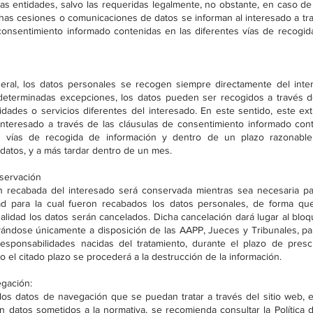
ras entidades, salvo las requeridas legalmente, no obstante, en caso d
chas cesiones o comunicaciones de datos se informan al interesado a tr
consentimiento informado contenidas en las diferentes vías de recogid
eral, los datos personales se recogen siempre directamente del inte
determinadas excepciones, los datos pueden ser recogidos a través d
idades o servicios diferentes del interesado. En este sentido, este ex
 interesado a través de las cláusulas de consentimiento informado con
es vías de recogida de información y dentro de un plazo razonabl
 datos, y a más tardar dentro de un mes.
servación
n recabada del interesado será conservada mientras sea necesaria pa
dad para la cual fueron recabados los datos personales, de forma qu
nalidad los datos serán cancelados. Dicha cancelación dará lugar al blo
ándose únicamente a disposición de las AAPP, Jueces y Tribunales, pa
responsabilidades nacidas del tratamiento, durante el plazo de presc
o el citado plazo se procederá a la destrucción de la información.
gación:
 los datos de navegación que se puedan tratar a través del sitio web, 
n datos sometidos a la normativa, se recomienda consultar la Política 