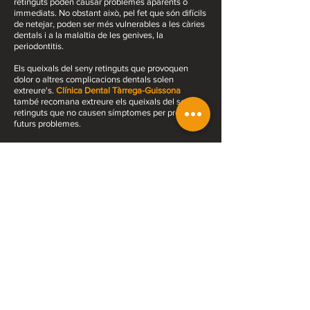
retinguts
poden causar problemes aparents o
immediats. No obstant això, pel fet que són difícils
de netejar, poden ser més vulnerables a les càries
dentals i a la malaltia de les genives, la
periodontitis.
Els queixals del seny retinguts
que provoquen
dolor o altres complicacions dentals solen
extreure's.
Clínica Dental Tàrrega-Guissona
també recomana extreure els queixals del seny
retinguts que no causen símptomes per prevenir
futurs problemes.
Símptomes:
Els queixals del seny retinguts
no sempre causen
símptomes. No obstant això, quan un queixal del
seny retingut s'infecta, fa malbé altres dents o
causa altres problemes dentals, pots experimentar
alguns d'aquests signes o símptomes:
- Genives envermellides o inflades
- Genives sensibles o sagnants
- Dolor de mandíbula
- Inflor al voltant de la mandíbula
- Mal alè
- Un sabor desagradable a la boca
- Dificultat per obrir la boca