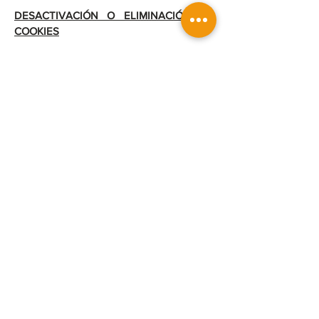
DESACTIVACIÓN O ELIMINACIÓN DE
COOKIES
Al desactivar cookies, algunos de los
servicios disponibles podrían dejar de
estar operativos. La forma de deshabilitar
las cookies es diferente para cada
navegador, pero normalmente puede
hacerse desde el menú Herramientas u
Opciones. También puede consultarse el
menú de Ayuda del navegador dónde
puedes encontrar instrucciones. El usuario
podrá en cualquier momento elegir qué
cookies quiere que funcionen en este sitio
web.
Puede usted permitir, bloquear o eliminar
las cookies instaladas en su equipo
mediante la configuración de las opciones
del navegador instalado en su ordenador: