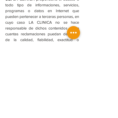
todo tipo de informaciones, servicios,
programas o datos en Internet que
pueden pertenecer a terceras personas, en
cuyo caso LA CLINICA no se hace
responsable de dichos contenidos ni de
cuantas reclamaciones puedan derivarse
de la calidad, fiabilidad, exactitud o
corrección de los mismos.
7. Enlaces de Terceros.
7.1.
En el supuesto de que en la Web se
dispusieran enlaces o hipervínculos hacia
otros lugares de Internet, LA CLINICA no
ejercerá ningún tipo de control sobre estos
lugares y contenidos. En ningún caso LA
CLINICA asumirá responsabilidad alguna
por los contenidos de algún enlace
perteneciente a un lugar Web ajeno, ni
garantizará la disponibilidad técnica,