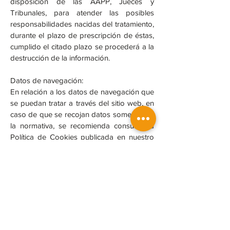
disposición de las AAPP, Jueces y
Tribunales, para atender las posibles
responsabilidades nacidas del tratamiento,
durante el plazo de prescripción de éstas,
cumplido el citado plazo se procederá a la
destrucción de la información.
Datos de navegación:
En relación a los datos de navegación que
se puedan tratar a través del sitio web, en
caso de que se recojan datos sometidos a
la normativa, se recomienda consultar la
Política de Cookies publicada en nuestro
sitio web.
Derechos de los interesados:
La normativa en materia de protección de
datos otorga una serie de derechos a los
interesados o titulares de los datos,
usuarios del sitio web o usuarios de los
perfiles de las redes sociales de JUAN