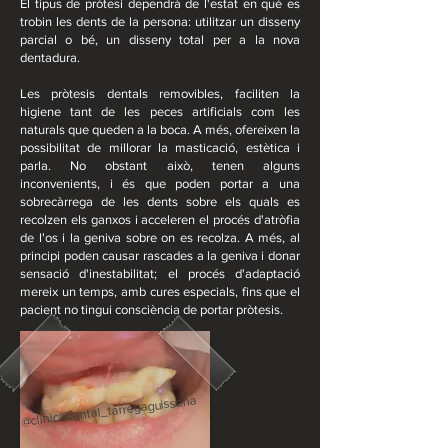
El tipus de pròtesi dependrà de l'estat en què es
trobin les dents de la persona: utilitzar un disseny
parcial o bé, un disseny total per a la nova
dentadura.
Les pròtesis dentals removibles, faciliten la
higiene tant de les peces artificials com les
naturals que queden a la boca. A més, ofereixen la
possibilitat de millorar la masticació, estètica i
parla. No obstant això, tenen alguns
inconvenients, i és que poden portar a una
sobrecàrrega de les dents sobre els quals es
recolzen els ganxos i acceleren el procés d'atròfia
de l'os i la geniva sobre on es recolza. A més, al
principi poden causar rascades a la geniva i donar
sensació d'inestabilitat; el procés d'adaptació
mereix un temps, amb cures especials, fins que el
pacient no tingui consciència de portar pròtesis.
@clinicadental_tarregaguissona