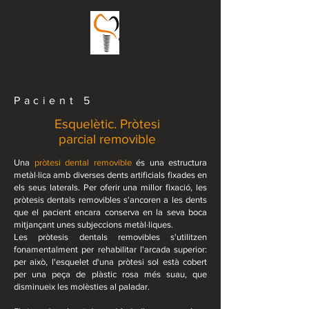
Pacient 5
Esquelètic. Pròtesi
parcial removible
Una
pròtesi dental removible
és una estructura
metàl·lica amb diverses dents artificials fixades en
els seus laterals. Per oferir una millor fixació, les
pròtesis dentals removibles s'ancoren a les dents
que el pacient encara conserva en la seva boca
mitjançant unes subjeccions metàl·liques.
Les pròtesis dentals removibles s'utilitzen
fonamentalment per rehabilitar l'arcada superior:
per això, l'esquelet d'una pròtesi sol està cobert
per una peça de plàstic rosa més suau, que
disminueix les molèsties al paladar.