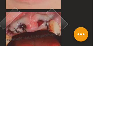
@clinicadental_tarregaguissona
@clinicadental_tarregaguissona