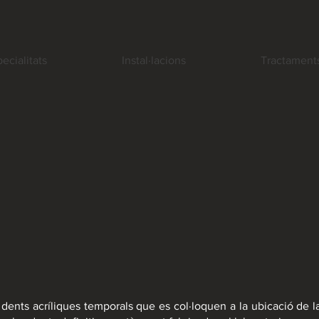
ecialitats
Instal·lacions
Tractament
ents acríliques temporals que es col·loquen a la ubicació de la