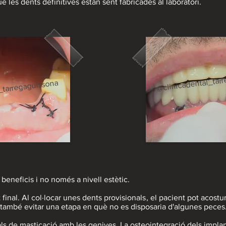
 les dents definitives estàn sent fabricades al laboratori.
@clinicadental_tar
_tarregaguissona
é beneficis i no només a nivell estètic.
at final. Al col·locar unes dents provisionals, el pacient pot acos
també evitar una etapa en què no es disposaria d'algunes peces
mals de masticació amb les genives. La osteointegració dels implan