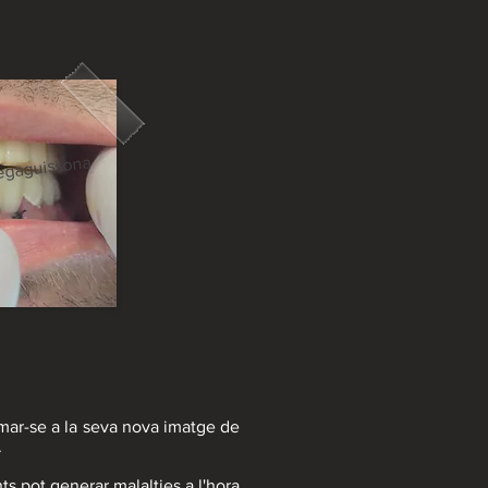
regaguissona
tumar-se a la seva nova imatge de
.
ts pot generar malalties a l'hora