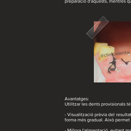
preparació d'aquests, mentres que
@clinicadental
Avantatges:
Utilitzar les dents provisionals t
- Visualització prèvia del result
forma més gradual. Això permet 
- Millora l'alimentació, evitant 