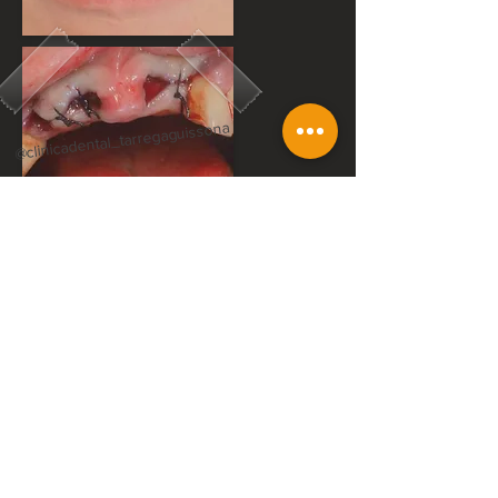
@clinicadental_tarregaguissona
@clinicadental_tarregaguissona