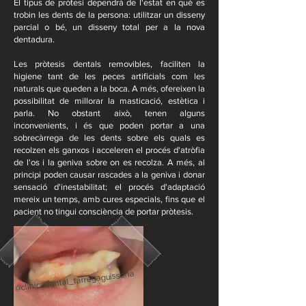
El tipus de pròtesi dependrà de l'estat en què es
trobin les dents de la persona: utilitzar un disseny
parcial o bé, un disseny total per a la nova
dentadura.
Les pròtesis dentals removibles, faciliten la
higiene tant de les peces artificials com les
naturals que queden a la boca. A més, ofereixen la
possibilitat de millorar la masticació, estètica i
parla. No obstant això, tenen alguns
inconvenients, i és que poden portar a una
sobrecàrrega de les dents sobre els quals es
recolzen els ganxos i acceleren el procés d'atròfia
de l'os i la geniva sobre on es recolza. A més, al
principi poden causar rascades a la geniva i donar
sensació d'inestabilitat; el procés d'adaptació
mereix un temps, amb cures especials, fins que el
pacient no tingui consciència de portar pròtesis.
@clinicadental_tarregaguissona