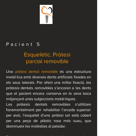
Pacient 5
Esquelètic. Pròtesi
parcial removible
Una
pròtesi dental removible
és una estructura
metàl·lica amb diverses dents artificials fixades en
els seus laterals. Per oferir una millor fixació, les
pròtesis dentals removibles s'ancoren a les dents
que el pacient encara conserva en la seva boca
mitjançant unes subjeccions metàl·liques.
Les pròtesis dentals removibles s'utilitzen
fonamentalment per rehabilitar l'arcada superior:
per això, l'esquelet d'una pròtesi sol està cobert
per una peça de plàstic rosa més suau, que
disminueix les molèsties al paladar.