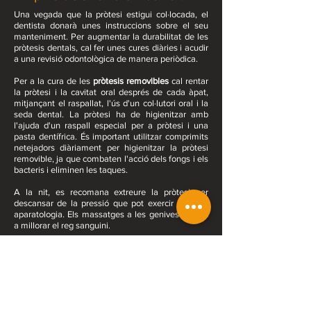
Una vegada que la pròtesi estigui col·locada, el
dentista donarà unes instruccions sobre el seu
manteniment. Per augmentar la durabilitat de les
pròtesis dentals, cal fer unes cures diàries i acudir
a una revisió odontològica de manera periòdica.
Per a la cura de les
pròtesis removibles
cal rentar
la pròtesi i la cavitat oral després de cada àpat,
mitjançant el raspallat, l'ús d'un col·lutori oral i la
seda dental. La pròtesi ha de higienitzar amb
l'ajuda d'un raspall especial per a pròtesi i una
pasta dentífrica. És important utilitzar comprimits
netejadors diàriament per higienitzar la pròtesi
removible, ja que combaten l'acció dels fongs i els
bacteris i eliminen les taques.
A la nit, es recomana extreure la pròtesi per
descansar de la pressió que pot exercir aquesta
aparatologia. Els massatges a les genives ajuden
a millorar el reg sanguini.
La
neteja de les pròtesis dentals fixes
es realitza
en les parts accessibles, amb un raspall dental i
dentifrici fluorat. Entre els pòntics i la geniva i en
els espais interdentals s'emprarà una seda dental
especial o un raspall interdental. Es recomana l'ús
d'un irrigador bucal i un col·lutori sota prescripció